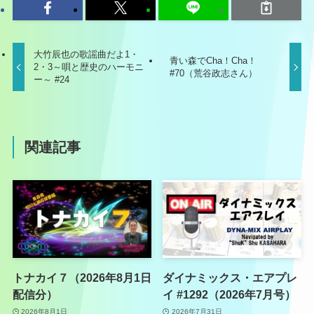
大竹辰也の歌謡曲だよ1・
青い森でCha！Cha！
2・3～唄と歴史のハーモニ
#70（荒谷政志さん）
ー～ #24
関連記事
トナカイ７（2026年8月1日
ダイナミックス・エアプレ
配信分）
イ #1292（2026年7月号）
2026年8月1日
2026年7月31日