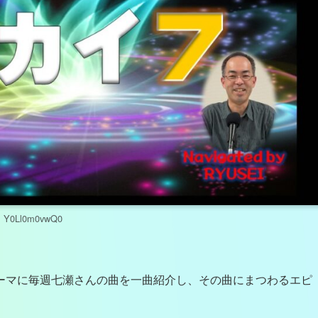
Y0Ll0m0vwQ0
ーマに毎週七瀬さんの曲を一曲紹介し、その曲にまつわるエピ